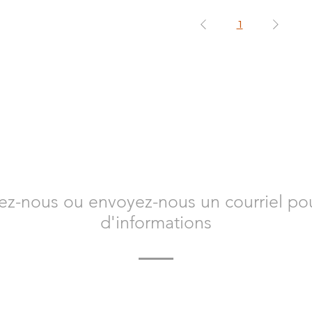
1
CONTACTEZ-NOUS
ez-nous ou envoyez-nous un courriel pou
d'informations
-nous dès aujourd'hui pour en savoir plus sur Bacvir Anima
comment nous pouvons vous aider.