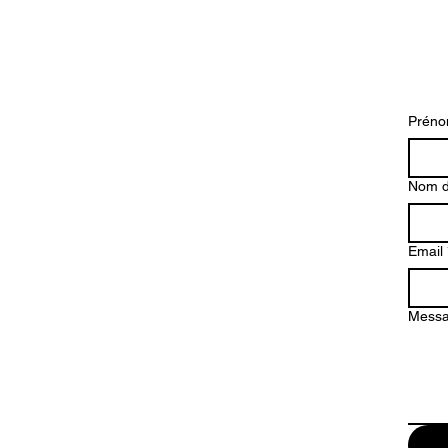
Prén
Nom d
Email
Mess