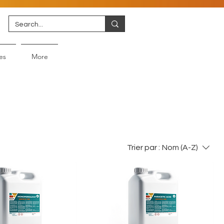
es
More
Trier par :
Nom (A-Z)