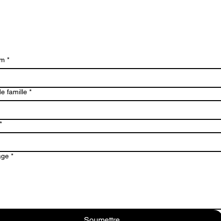
om
*
e famille
*
*
age
*
Soumettre