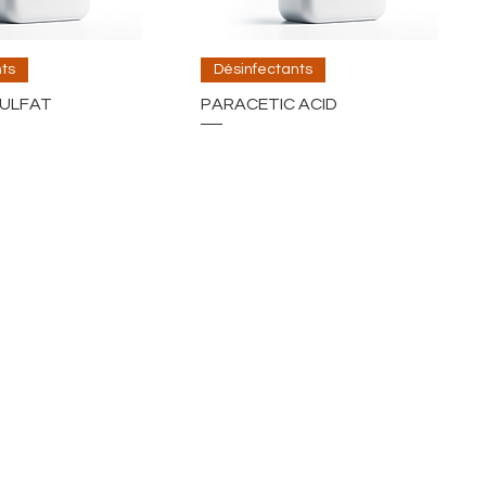
ts
Désinfectants
ULFAT
PARACETIC ACID