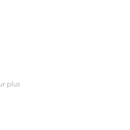
r plus
l Safety et