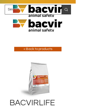
< Back to products
BACVIRLIFE