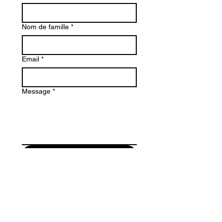
Nom de famille
*
Email
*
Message
*
Soumettre
Maurici Camprubi i Fornells 9-A
08273 Santa Maria d' Olo
(Barcelona) Spain