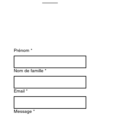
Contactez-nous dès aujourd'hui pour en
savoir plus sur Bacvir Animal Safety et
comment nous pouvons vous aider.
Prénom
*
Nom de famille
*
Email
*
Message
*