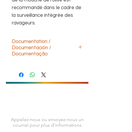
de la mouche de l'olive est
recommandé dans le cadre de
la surveillance intégrée des
ravageurs.
Documentation /
Documentación /
Documentação
Descargar documentación technica
(ESP)
Download technical documentation
(ENG)
Télécharger la documentation
technique (FR)
Baixe a documentação
CONTACTEZ-NOUS
técnica(POR)
Appelez-nous ou envoyez-nous un
courriel pour plus d'informations