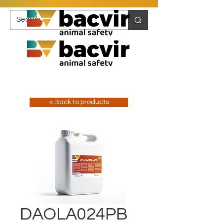
< Back to products
DAOLA024PB