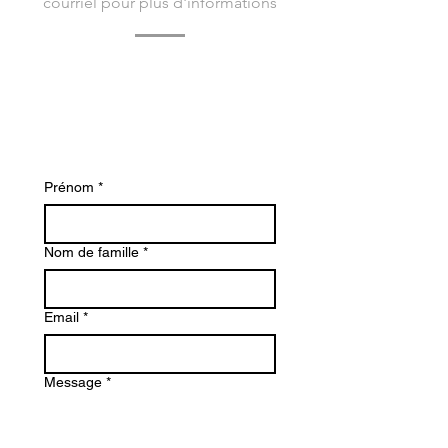
courriel pour plus d'informations
Contactez-nous dès aujourd'hui pour en
savoir plus sur Bacvir Animal Safety et
comment nous pouvons vous aider.
Prénom
*
Nom de famille
*
Email
*
Message
*