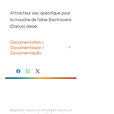
Attracteur sec spécifique pour
la mouche de l'olive Bactrocera
(Dacus) oleae.
Documentation /
Documentación /
Documentação
Descargar documentación technica
(ESP)
Download technical documentation
(ENG)
Télécharger la documentation
technique (FR)
Baixe a documentação
CONTACTEZ-NOUS
técnica(POR)
Appelez-nous ou envoyez-nous un