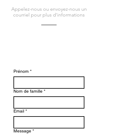
Appelez-nous ou envoyez-nous un
courriel pour plus d'informations
Contactez-nous dès aujourd'hui pour en
savoir plus sur Bacvir Animal Safety et
comment nous pouvons vous aider.
Prénom
*
Nom de famille
*
Email
*
Message
*