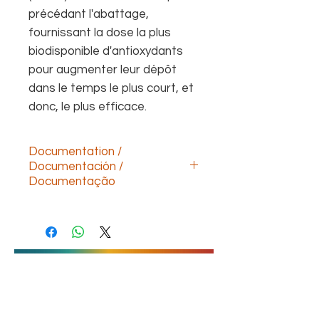
précédant l'abattage,
fournissant la dose la plus
biodisponible d'antioxydants
pour augmenter leur dépôt
dans le temps le plus court, et
donc, le plus efficace.
Documentation /
Documentación /
Documentação
Descargar documentación technica
(ESP)
Download technical documentation
(ENG)
Télécharger la documentation
technique (FR)
Baixe a documentação
CONTACTEZ-NOUS
técnica(POR)