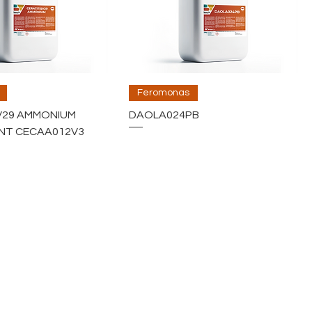
Feromonas
 V29 AMMONIUM
DAOLA024PB
NT CECAA012V3