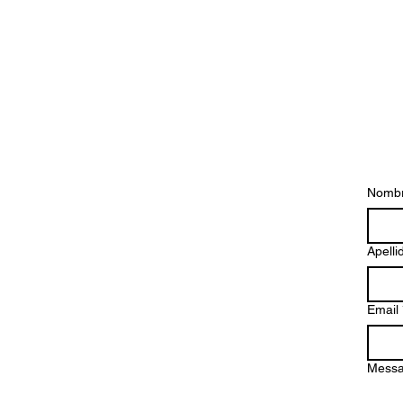
Contáctenos
Nomb
Apelli
Email
Mess