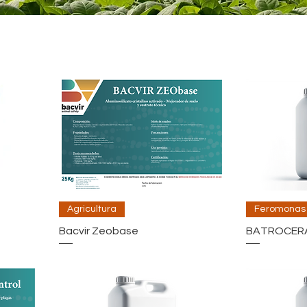
Agricultura
Feromonas
Bacvir Zeobase
BATROCERA