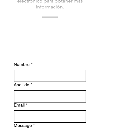
electrónico para obtener más
información.
Contáctenos hoy para obtener más
información sobre Bacvir Animal Safety y
para que podamos ayudarle.
Nombre
*
Apellido
*
Email
*
Message
*