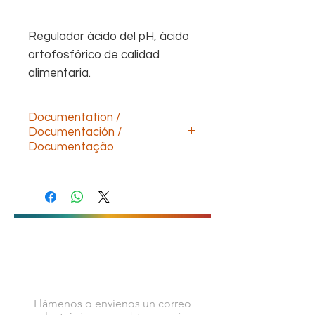
Regulador ácido del pH, ácido
ortofosfórico de calidad
alimentaria.
Documentation /
Documentación /
Documentação
Descargar documentación technica
(ESP)
Download technical documentation
(ENG)
Télécharger la documentation
technique (FR)
Baixe a documentação
CONTÁCTENOS
técnica(POR)
Llámenos o envíenos un correo