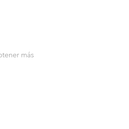
btener más
afety y para