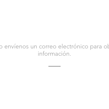
CONTÁCTENOS
 envíenos un correo electrónico para o
información.
 hoy para obtener más información sobre Bacvir Animal S
que podamos ayudarle.