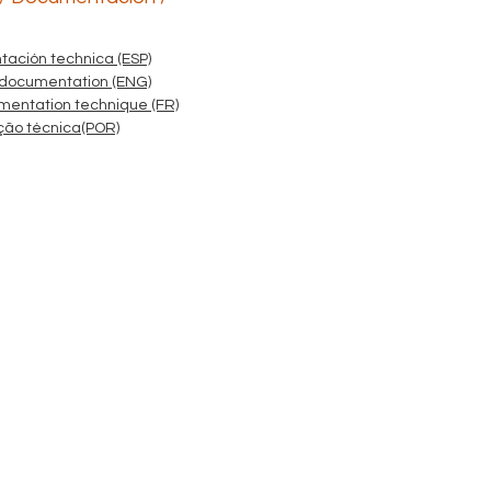
ación technica (ESP)
 documentation (ENG)
mentation technique (FR)
ão técnica(POR)