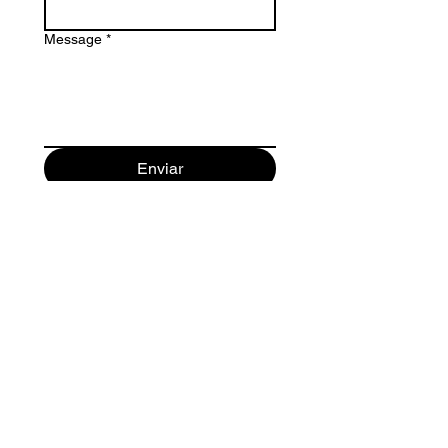
Message
*
Enviar
Maurici Camprubi i Fornells 9-A
08273 Santa Maria d' Olo
(Barcelona) Spain
+34 93 339 9333
+34 682 320 461
© 2026 bacvir animal safety.