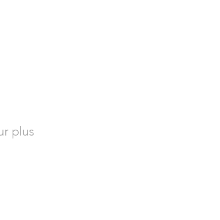
r plus
l Safety et