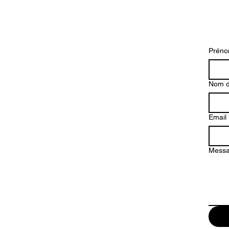
Prén
Nom d
Email
Mess