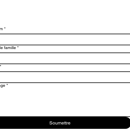
om
*
e famille
*
*
age
*
Soumettre