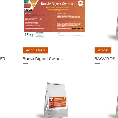
Agricultura
Porcin
TER
Bacvir Digest Swines
BACVIR DS