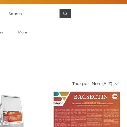
es
More
Trier par :
Nom (A-Z)