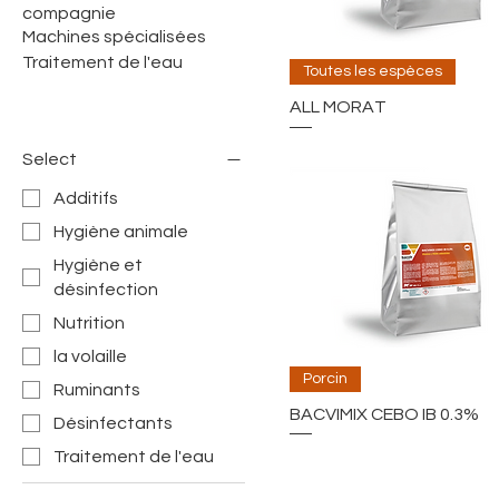
compagnie
Machines spécialisées
Traitement de l'eau
Toutes les espèces
ALL MORAT
Select
Additifs
Hygiène animale
Hygiène et
désinfection
Nutrition
la volaille
Porcin
Ruminants
BACVIMIX CEBO IB 0.3%
Désinfectants
Traitement de l'eau