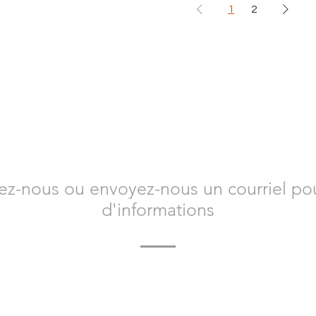
1
2
CONTACTEZ-NOUS
ez-nous ou envoyez-nous un courriel pou
d'informations
-nous dès aujourd'hui pour en savoir plus sur Bacvir Anima
comment nous pouvons vous aider.