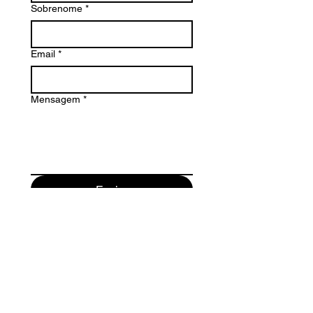
Sobrenome
*
Email
*
Mensagem
*
Enviar
Maurici Camprubi i Fornells 9-A
08273 Santa Maria d' Olo
(Barcelona) Spain