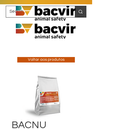
Voltar aos produtos
BACNU