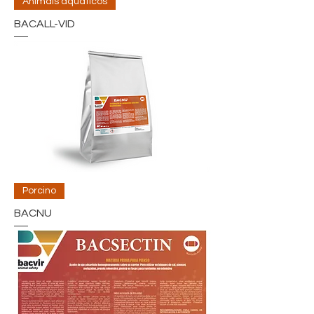
Animais aquaticos
BACALL-VID
Porcino
BACNU