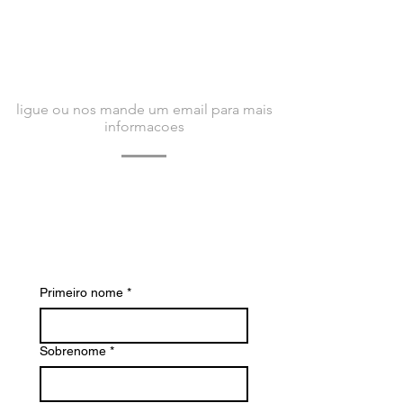
Baixe a documentação
técnica(POR)
CONTATE-NOS
ligue ou nos mande um email para mais
informacoes
Contate-nos hoje para saber mais sobre a
Bacvir Animal Safety e como podemos
ajudá-lo.
Estamos ansiosos para ouvir de você.
Primeiro nome
*
Sobrenome
*