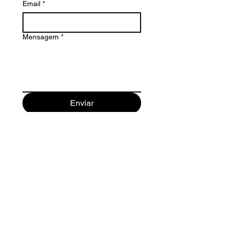
Email
*
Mensagem
*
Enviar
Maurici Camprubi i Fornells 9-A
08273 Santa Maria d' Olo
(Barcelona) Spain
+34 93 339 9333
+34 682 320 461