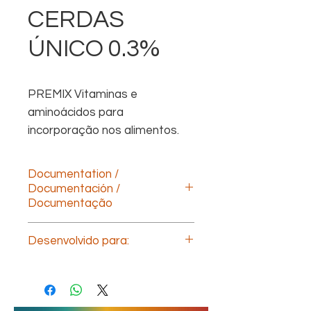
CERDAS
ÚNICO 0.3%
PREMIX Vitaminas e
aminoácidos para
incorporação nos alimentos.
Documentation /
Documentación /
Documentação
Descargar documentación technica
Desenvolvido para:
(ESP)
Download technical documentation
Porcas reprodutoras
(ENG)
Télécharger la documentation
technique (FR)