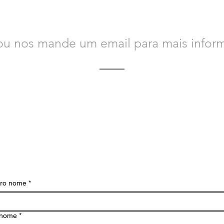
CONTATE-NOS
 ou nos mande um email para mais infor
s hoje para saber mais sobre a Bacvir Animal Safety e 
ajudá-lo.
Estamos ansiosos para ouvir de você.
iro nome
*
enome
*