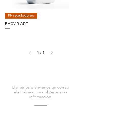
PH reguladores
BACVIR ORT
1
/
1
CONTÁCTENOS
Llámenos o envíenos un correo
electrónico para obtener más
información.