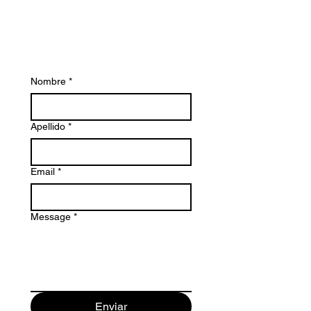
Contáctenos hoy para obtener más
información sobre Bacvir Animal Safety y
para que podamos ayudarle.
Nombre
*
Apellido
*
Email
*
Message
*
Enviar