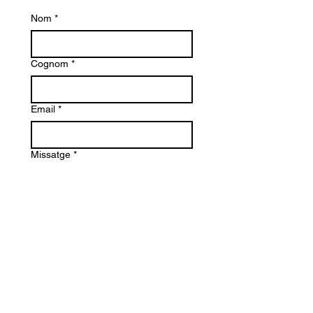
Nom
*
Cognom
*
Email
*
Missatge
*
Enviar
Maurici Camprubi i Fornells 9-A
08273 Santa Maria d' Olo