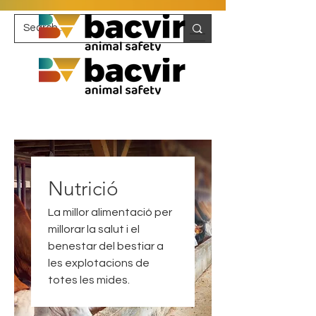
Nutrició
La millor alimentació per
millorar la salut i el
benestar del bestiar a
les explotacions de
totes les mides.