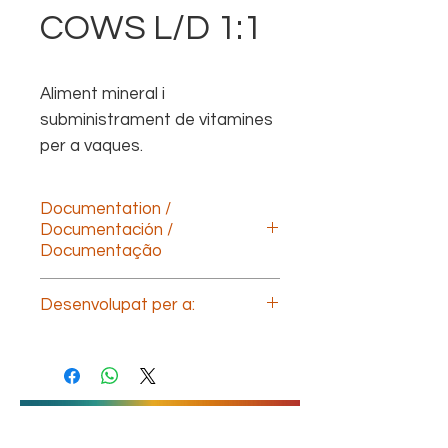
COWS L/D 1:1
Aliment mineral i
subministrament de vitamines
per a vaques.
Documentation /
Documentación /
Documentação
Descargar documentación technica
Desenvolupat per a:
(ESP)
Download technical documentation
Vaques de producció
(ENG)
Télécharger la documentation
technique (FR)
Baixe a documentação
técnica(POR)