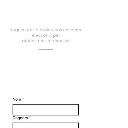
CONTACTA AMB
NOSALTRES
Truqueu-nos o envieu-nos un correu
electrònic per
obtenir més informació
Poseu-vos en contacte amb nosaltres avui
per obtenir més informació sobre Bacvir
Animal Safety i com us podem ajudar.
Esperem amb interès tenir notícies teves.
Nom
*
Cognom
*