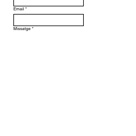
Email
*
Missatge
*
Enviar
Maurici Camprubi i Fornells 9-A
08273 Santa Maria d' Olo
(Barcelona) Spain
+34 93 339 9333
+34 682 320 461