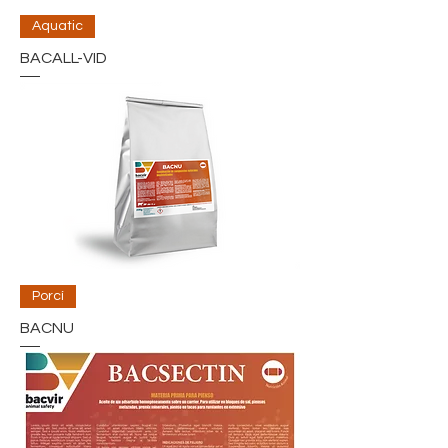
Aquatic
BACALL-VID
Porcí
BACNU