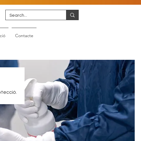
ció
Contacte
otecció.