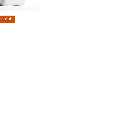
strial
RES