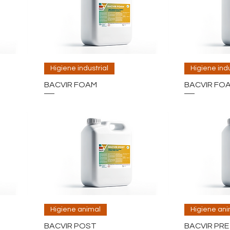
Higiene industrial
Higiene indu
BACVIR FOAM
BACVIR FO
Higiene animal
Higiene ani
BACVIR POST
BACVIR PRE