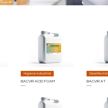
Higiene industrial
Desinfectan
BACVIR ACID FOAM
BACVIR AT