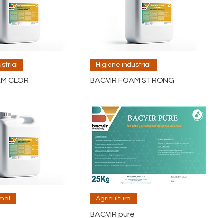
strial
Higiene industrial
AM CLOR
BACVIR FOAM STRONG
mal
Agricultura
BACVIR pure