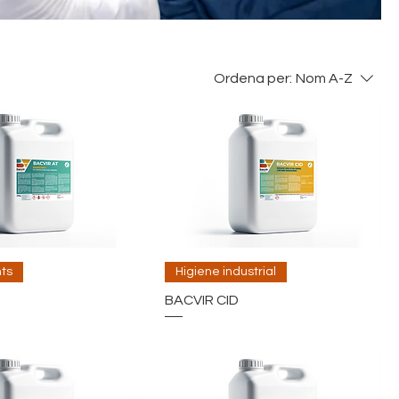
Ordena per:
Nom A-Z
ts
Higiene industrial
BACVIR CID