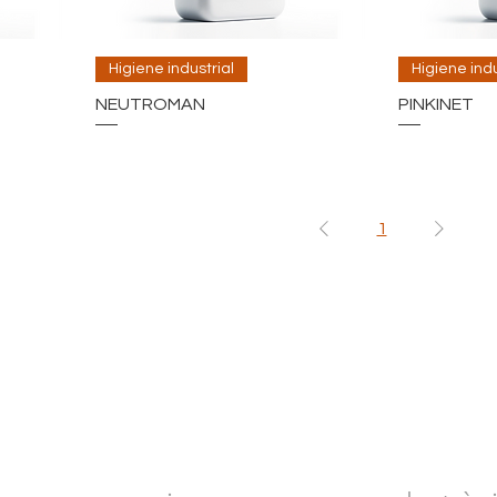
Higiene industrial
Higiene indu
NEUTROMAN
PINKINET
1
NTACTA AMB NOSALT