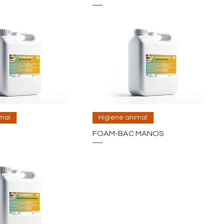
mal
Higiene animal
FOAM-BAC MANOS