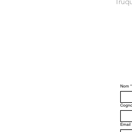
Truqu
Poseu-vos en
Nom
*
Cogn
Email