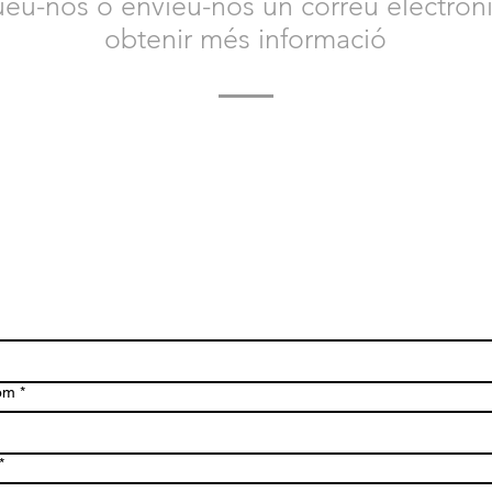
eu-nos o envieu-nos un correu electròni
obtenir més informació
 contacte amb nosaltres avui per obtenir més informació
Animal Safety i com us podem ajudar.
Esperem amb interès tenir notícies teves.
om
*
*