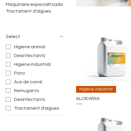
Maquinària especialitzada
Tractament d'aigües
Select
Higiene animal
Desinfectants
Higiene industrial
Porcí
Aus de corral
Higiene industrial
Remugants
ALOEVERA
Desinfectants
Tractament d'aigües