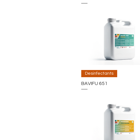
Desinfectants
BAVIFU 651