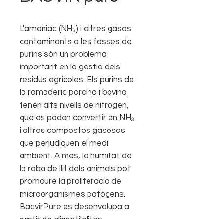
L'amoníac (NH₃) i altres gasos
contaminants a les fosses de
purins són un problema
important en la gestió dels
residus agrícoles. Els purins de
la ramaderia porcina i bovina
tenen alts nivells de nitrogen,
que es poden convertir en NH₃
i altres compostos gasosos
que perjudiquen el medi
ambient. A més, la humitat de
la roba de llit dels animals pot
promoure la proliferació de
microorganismes patògens.
BacvirPure es desenvolupa a