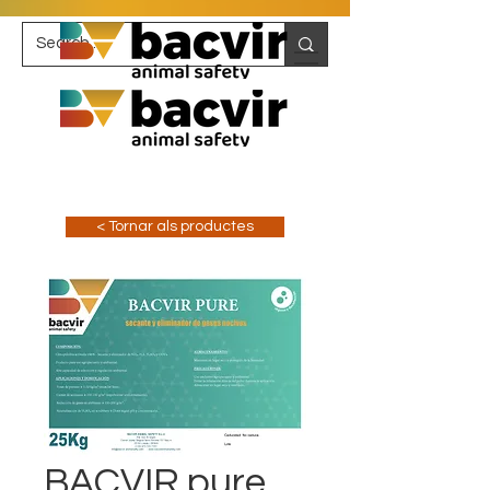
< Tornar als productes
BACVIR pure