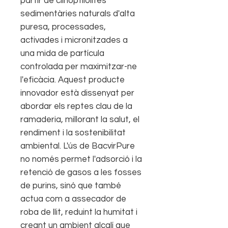
partir de clinoptilolites
sedimentàries naturals d'alta
puresa, processades,
activades i micronitzades a
una mida de partícula
controlada per maximitzar-ne
l'eficàcia. Aquest producte
innovador està dissenyat per
abordar els reptes clau de la
ramaderia, millorant la salut, el
rendiment i la sostenibilitat
ambiental. L'ús de BacvirPure
no només permet l'adsorció i la
retenció de gasos a les fosses
de purins, sinó que també
actua com a assecador de
roba de llit, reduint la humitat i
creant un ambient alcalí que