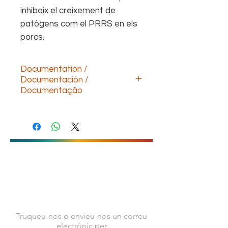
inhibeix el creixement de
patògens com el PRRS en els
porcs.
Documentation /
Documentación /
Documentação
Descargar documentación technica
(ESP)
Download technical documentation
(ENG)
Télécharger la documentation
technique (FR)
Baixe a documentação
CONTACTA AMB
técnica(POR)
Baixar documentacio tecnica (CAT)
NOSALTRES
Truqueu-nos o envieu-nos un correu
electrònic per