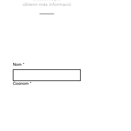
obtenir més informació
Poseu-vos en contacte amb nosaltres avui
per obtenir més informació sobre Bacvir
Animal Safety i com us podem ajudar.
Esperem amb interès tenir notícies teves.
Nom
*
Cognom
*
Email
*
Missatge
*