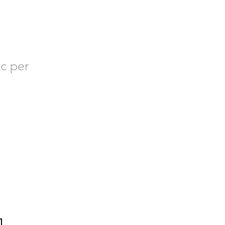
RES
c per
 sobre Bacvir