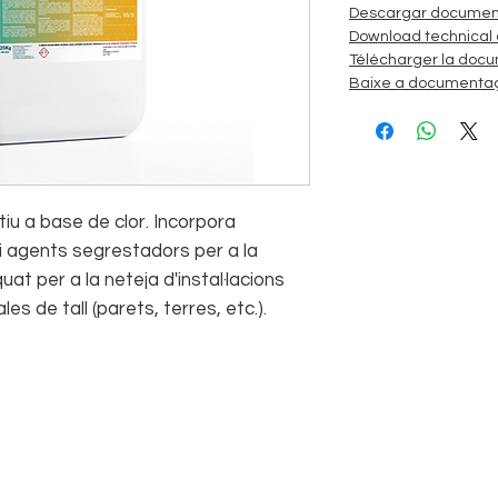
Descargar document
Download technical
Télécharger la docu
Baixe a documentaç
u a base de clor. Incorpora
 i agents segrestadors per a la
at per a la neteja d'instal·lacions
les de tall (parets, terres, etc.).