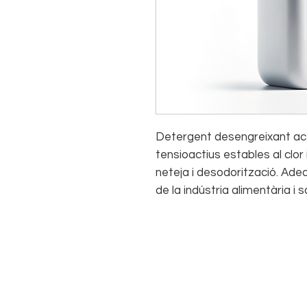
Detergent desengreixant acti
tensioactius estables al clor
neteja i desodorització. Adequ
de la indústria alimentària i sa