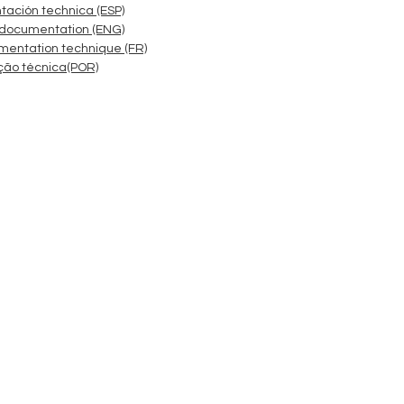
ación technica (ESP)
 documentation (ENG)
mentation technique (FR)
ão técnica(POR)