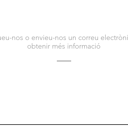
NTACTA AMB NOSALT
eu-nos o envieu-nos un correu electròni
obtenir més informació
 contacte amb nosaltres avui per obtenir més informació
Animal Safety i com us podem ajudar.
Esperem amb interès tenir notícies teves.