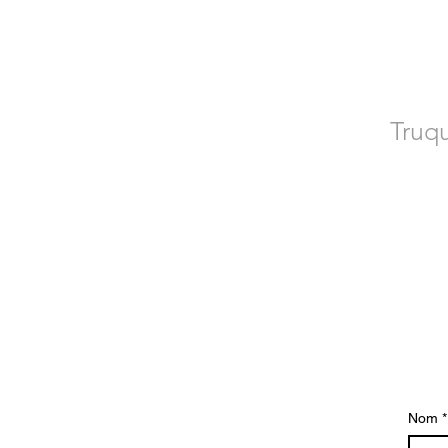
CO
Truqu
Poseu-vos en
Nom
*