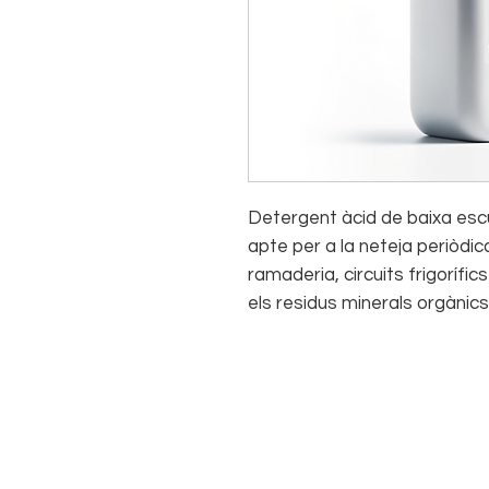
Detergent àcid de baixa esc
apte per a la neteja periòdica
ramaderia, circuits frigorífics 
els residus minerals orgànic