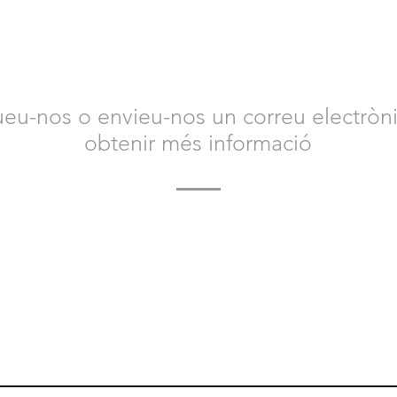
NTACTA AMB NOSALT
eu-nos o envieu-nos un correu electròni
obtenir més informació
 contacte amb nosaltres avui per obtenir més informació
Animal Safety i com us podem ajudar.
Esperem amb interès tenir notícies teves.