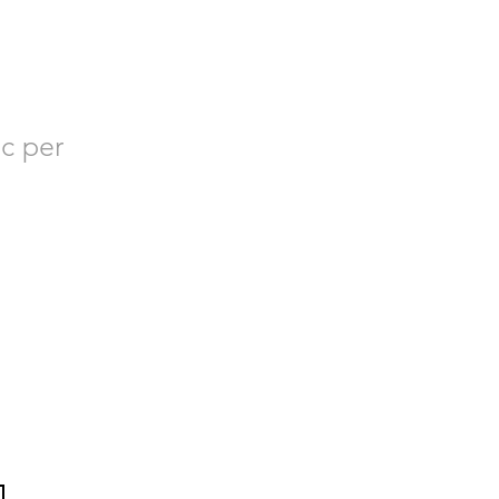
RES
c per
 sobre Bacvir