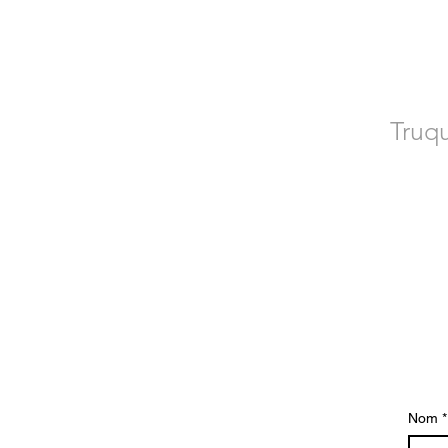
CO
Truqu
Poseu-vos en
Nom
*