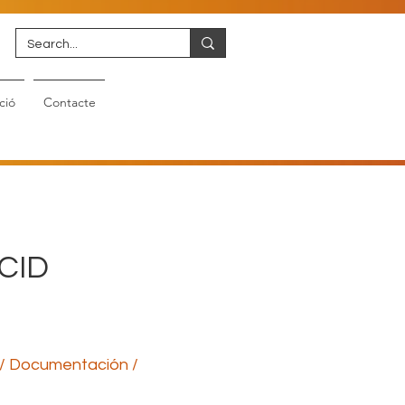
ció
Contacte
CID
/ Documentación /