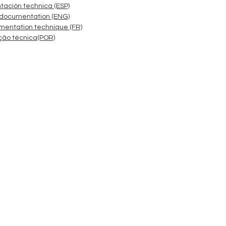
ación technica (ESP)
 documentation (ENG)
mentation technique (FR)
ão técnica(POR)