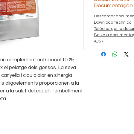
Documentação
Descargar document
Download technical
Télécharger la docu
Baixe a documentaç
AJ57
un complement nutricional 100%
ix el pelatge dels gossos. La seva
canyella i clau d'olor en sinergia
els oligoelements proporcionen a la
r a la salut del cabell i l'embelliment
ta.