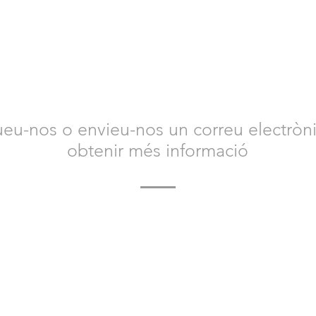
NTACTA AMB NOSALT
eu-nos o envieu-nos un correu electròni
obtenir més informació
 contacte amb nosaltres avui per obtenir més informació
Animal Safety i com us podem ajudar.
Esperem amb interès tenir notícies teves.