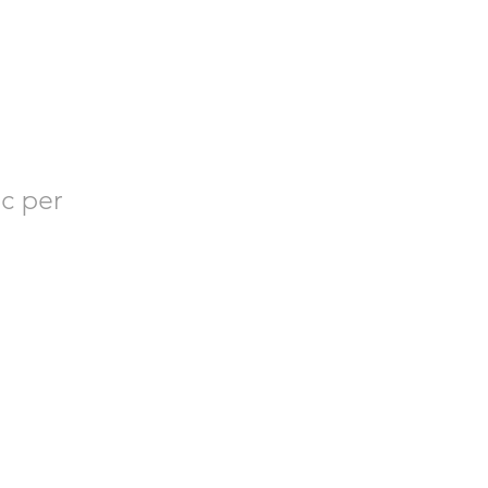
RES
c per
 sobre Bacvir