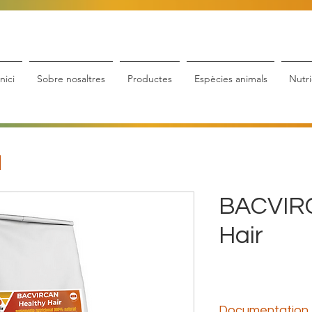
Inici
Sobre nosaltres
Productes
Espècies animals
Nutri
BACVIRC
Hair
Documentation 