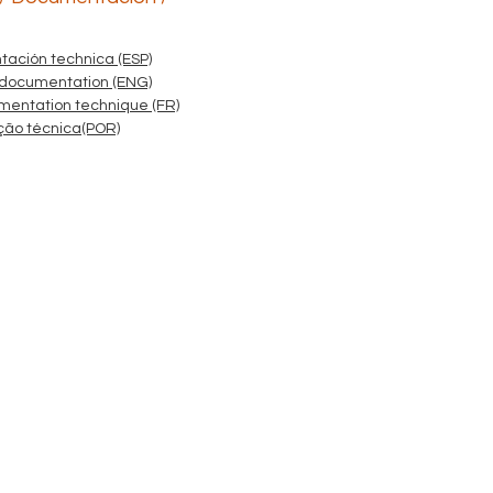
ación technica (ESP)
 documentation (ENG)
mentation technique (FR)
ão técnica(POR)