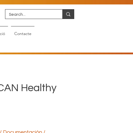
ció
Contacte
AN Healthy
/ Documentación /