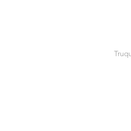
CO
Truqu
Poseu-vos en