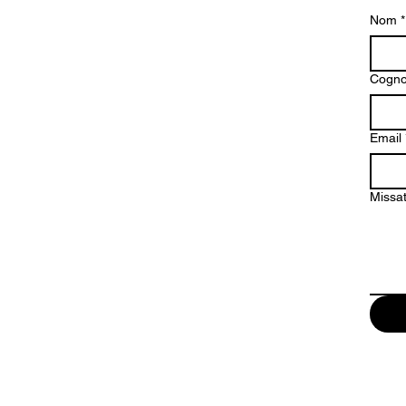
Nom
*
Cogn
Email
Missa