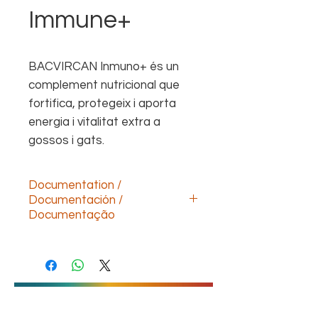
Immune+
BACVIRCAN Inmuno+ és un
complement nutricional que
fortifica, protegeix i aporta
energia i vitalitat extra a
gossos i gats.
Documentation /
Documentación /
Documentação
Descargar documentación technica
(ESP)
Download technical documentation
(ENG)
Télécharger la documentation
technique (FR)