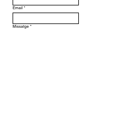
Email
*
Missatge
*
Enviar
Maurici Camprubi i Fornells 9-A
08273 Santa Maria d' Olo
(Barcelona) Spain
+34 93 339 9333
+34 682 320 461