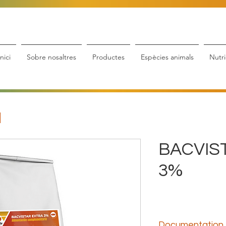
Inici
Sobre nosaltres
Productes
Espècies animals
Nutri
BACVIS
3%
Documentation 