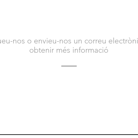
NTACTA AMB NOSALT
eu-nos o envieu-nos un correu electròni
obtenir més informació
 contacte amb nosaltres avui per obtenir més informació
Animal Safety i com us podem ajudar.
Esperem amb interès tenir notícies teves.