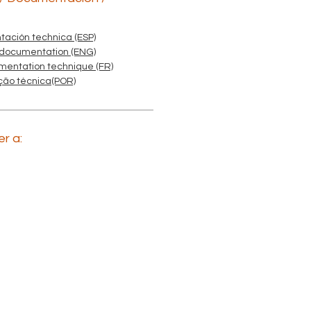
ación technica (ESP)
 documentation (ENG)
mentation technique (FR)
ão técnica(POR)
r a: