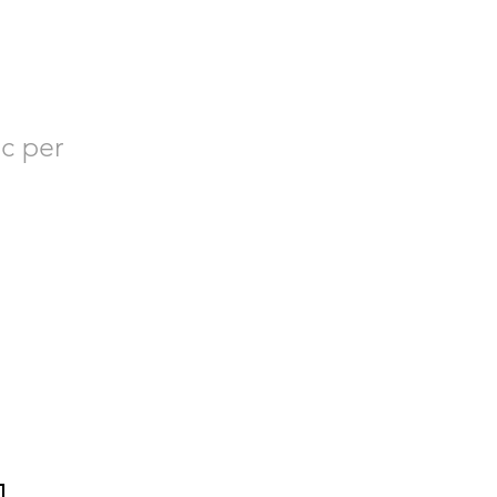
RES
c per
 sobre Bacvir