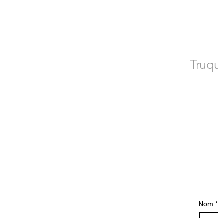
CO
Truqu
Poseu-vos en
Nom
*