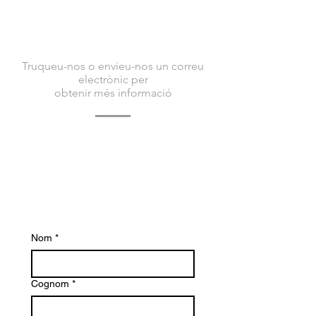
CONTACTA AMB
NOSALTRES
Truqueu-nos o envieu-nos un correu
electrònic per
obtenir més informació
Poseu-vos en contacte amb nosaltres avui
per obtenir més informació sobre Bacvir
Animal Safety i com us podem ajudar.
Esperem amb interès tenir notícies teves.
Nom
*
Cognom
*