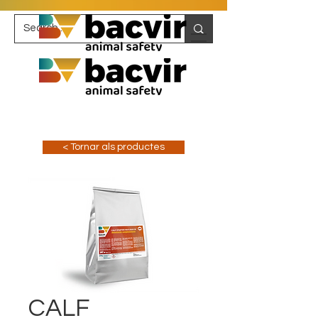
< Tornar als productes
CALF