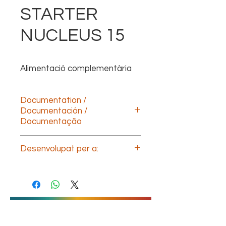
STARTER
NUCLEUS 15
Alimentació complementària
Documentation /
Documentación /
Documentação
Descargar documentación technica
Desenvolupat per a:
(ESP)
Download technical documentation
Nutrició del vedell
(ENG)
Télécharger la documentation
technique (FR)
Baixe a documentação
técnica(POR)