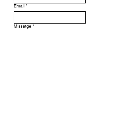
Email
*
Missatge
*
Enviar
Maurici Camprubi i Fornells 9-A
08273 Santa Maria d' Olo
(Barcelona) Spain
+34 93 339 9333
+34 682 320 461