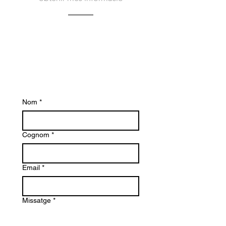
Poseu-vos en contacte amb nosaltres avui
per obtenir més informació sobre Bacvir
Animal Safety i com us podem ajudar.
Esperem amb interès tenir notícies teves.
Nom
*
Cognom
*
Email
*
Missatge
*