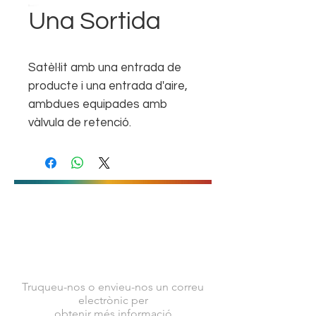
Una Sortida
Satèl·lit amb una entrada de
producte i una entrada d'aire,
ambdues equipades amb
vàlvula de retenció.
CONTACTA AMB
NOSALTRES
Truqueu-nos o envieu-nos un correu
electrònic per
obtenir més informació