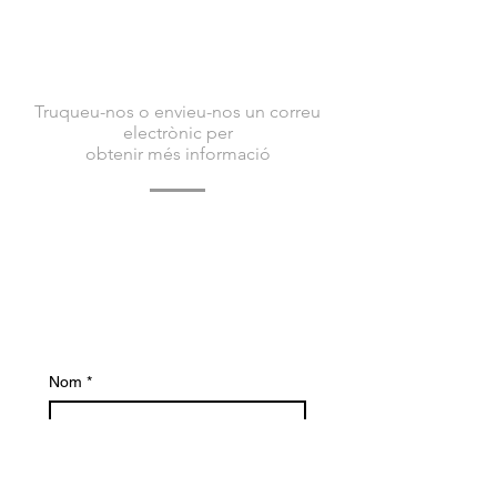
CONTACTA AMB
NOSALTRES
Truqueu-nos o envieu-nos un correu
electrònic per
obtenir més informació
Poseu-vos en contacte amb nosaltres avui
per obtenir més informació sobre Bacvir
Animal Safety i com us podem ajudar.
Esperem amb interès tenir notícies teves.
Nom
*
Cognom
*