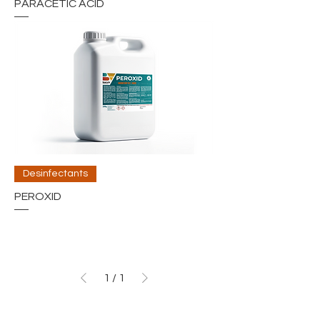
PARACETIC ACID
Desinfectants
PEROXID
1
/
1